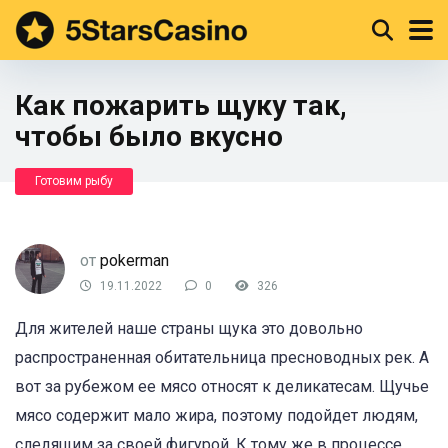
Как пожарить щуку так,
чтобы было вкусно
Готовим рыбу
от
pokerman
19.11.2022
0
326
Для жителей наше страны щука это довольно
распространенная обитательница пресноводных рек. А
вот за рубежом ее мясо относят к деликатесам. Щучье
мясо содержит мало жира, поэтому подойдет людям,
следящим за своей фигурой. К тому же в процессе