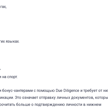
гах,
их языках.
,
 на спорт.
 бонус-хантерами с помощью Due Diligence и требует от ни
икации. Это означает отправку личных документов, котор
прочитать больше о подтверждению личности в нижнем