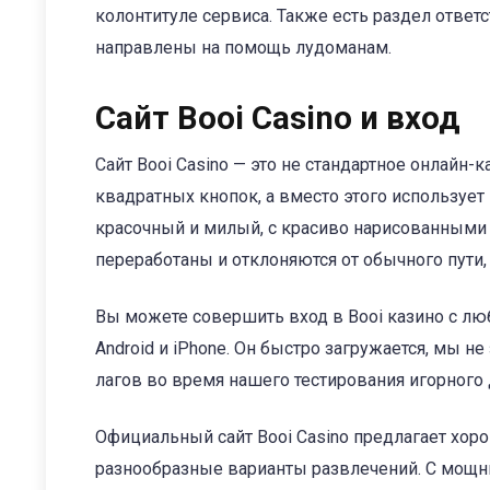
колонтитуле сервиса. Также есть раздел отве
направлены на помощь лудоманам.
Сайт Booi Casino и вход
Сайт Booi Casino — это не стандартное онлайн
квадратных кнопок, а вместо этого используе
красочный и милый, с красиво нарисованными
переработаны и отклоняются от обычного пути,
Вы можете совершить вход в Booi казино с люб
Android и iPhone. Он быстро загружается, мы 
лагов во время нашего тестирования игорного 
Официальный сайт Booi Casino предлагает хоро
разнообразные варианты развлечений. С мощн