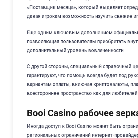
«Поставщик месяца», который выделяет опред
давая игрокам возможность изучить свежие и
Еще одним ключевым дополнением официальны
позволяющая пользователям приобретать внут
дополнительный уровень вовлеченности.
С другой стороны, специальный справочный цен
гарантируют, что помощь всегда будет под рук
вариантам оплаты, включая криптовалюты, пла
всестороннее пространство как для любителей 
Booi Casino рабочее зерк
Иногда доступ к Booi Casino может быть огран
региональных ограничений интернет-провайдера