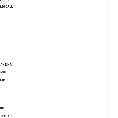
месяц,
ольким
вая
айн.
ли
точная