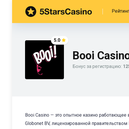
Рейтинг
5.0
Booi Casin
Бонус за регистрацию:
12
Booi Casino — это опытное казино работающее 
Globonet BV, лицензированной правительством